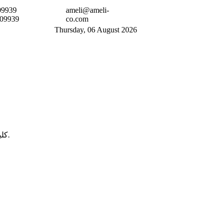
09939
ameli@ameli-
209939
co.com
Thursday, 06 August 2026
کلیه حقوق این وب سایت برای شرکت عاملی و مبرمی محفوظ میباشد.