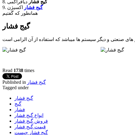
گیج فشار
دیافراگمی
8.
گیج فشار
اکسیژن
9.
همانطور که گفتیم
گیج فشار
Read
1738
times
گیج فشار
Published in
Tagged under
گیج فشار
گیج
فشار
انواع گیج فشار
فروش گیج فشار
قیمت گیج فشار
گیج فشار چیست