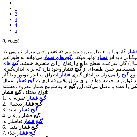
1
2
3
4
5
(0 votes)
شار
گاز و یا مایع بکار میرود.میدانیم که
فشار
یعنی میزان نیرویی که
نالی تابع اثر
فشار
تولید میکند .
گیج های فشار
می‌توانند به طور غیر
یال/ گاز، سرعت، سطح مایع و ارتفاع از این متغیرها هستند.
گیج های
هستند.هم چنین طبقه‌ای از
گیج فشار
وجود دارد که برای اندازه‌گیری
نوع
گیج
را می‌توان در اندازه‌گیری
فشار
احتراق سیلندر موتور و یا گاز
ند کوارتز ساخته شده‌اند. برای مثال وقتی فشاری به
گیج فشار
اعمال
کی را قطع یا وصل می‌کند. این
گیج
:
انواع مختلف
گیج فشار
گیج فشار
عقربه ای
1.
گیج فشار
دیجیتال
2.
گیج فشار
تست
3.
گیج فشار
روغنی
4.
گیج فشار
تفاضلی
5.
گیج فشار
منفی
6.
گیج فشار
خلاء
7.