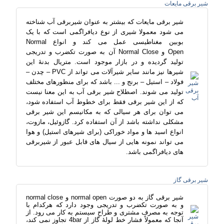
شیر برقی مایعات
شیر برقی مایعات که بیشتر به عنوان شیربرقی آب شناخته
می شود معمولا شیری از نوع دیافراگمی است که با یک
بوبین مغناطیسی عمل می کند و انواع
Normal
Open
و
Normal Close
آن به صورت تکضرب و تدریجی
تولید گردیده و در بازار موجود است. متریال بدنۀ این
شیرها نیز مانند سایر شیرآلات می تواند از
PVC
– چدن –
فولاد – استیل – برنج و ... باشد که برای منظورهای مختلف
تولید می شوند. اصطلاح شیر برقی آب به این معنا نیست
که از این شیر برقی فقط برای خطوط آب استفاده شود،
می توان برای هر سیالی که به مکانیسم این شیر برقی
مشکلی نداشته باشد از آن استفاده کرد. گازوئیل، مازوت،
انواع اسید ها و مواد خوراکی (برای شیرهای استیل) و هوا
می تواند نمونه هایی از سیال های قابل عبور از شیربرقی
های دیافراگمی باشد.
شیر برقی گاز
شیر برقی گاز به دو صورت normal open و normal close
و به صورت تکضرب و تدریجی وجود دارد که هرکدام با
توجه به مصرف مشتری و طراح سیستم به کار می رود. از
آنجا که معمولاً فشار خط لولۀ گاز از 4bar تجاوز نمی کند،