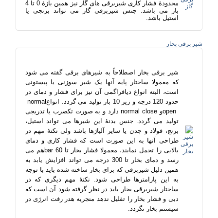
محدودۀ فشار کاری شیربرقی های گاز نیز همین بازۀ 0 تا 4
بار می باشد. جنس شیربرقی گاز می تواند برنجی یا
استیل باشد.
شیر برقی بخار
شیر برقی بخار اصطلاحاً به شیرهای برقی گفته می شود
که معمولا ساختار پایه آنها یک شیر سوزنی یا پیستونی
است، البته انواع دیافراگمی آن نیز برای فشار و دمای در
حدود 120 درجه و زیر 10 بار تولید می گردد.
انواع
normal
open
و
normal close
دارد و به صورت تکضرب یا تدریجی
تولید می گردد. جنس بدنۀ این شیرها می تواند
استیل،
برنج، فولاد و چدن یا سایر آلیاژها
باشد ولی نکتۀ مهم در
طراحی آنها به این صورت است که فشار کاری و دمای
بالایی را تحمل نمایند، معمولا فشار بخار تا 60
bar
هم می
رسد و دمای بخار تا 300 درجه می تواند افزایش یابد به
همین دلیل شیربرقی که برای بخار ساخته شده باید با توجه
به این پارامترها طراحی شود. نکتۀ مهم دیگری که در
ساختار شیربرقی بخار باید در نظر گرفته شود آن است که
دبی و فشار بخار را تقلیل ندهد منجریه هدر رفت انرژی در
سیستم بخار نگردد.