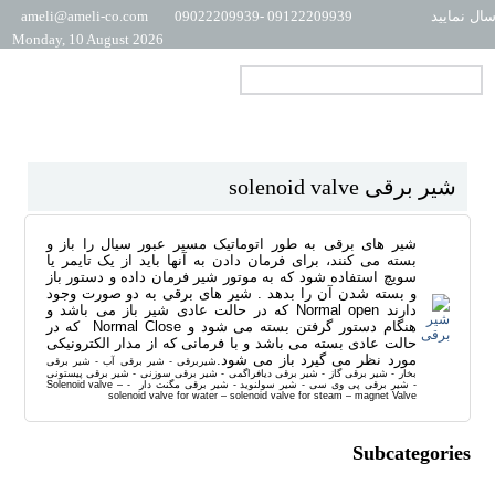
ال نمایید
09122209939 -09022209939
ameli@ameli-co.com
Monday, 10 August 2026
شیر برقی solenoid valve
شیر های برقی به طور اتوماتیک مسیر عبور سیال را باز و
بسته می کنند، برای فرمان دادن به آنها باید از یک تایمر یا
سویچ استفاده شود که به موتور شیر فرمان داده و دستور باز
و بسته شدن آن را بدهد .
شیر های برقی به دو صورت وجود
دارند
Normal open
که در حالت عادی شیر باز می باشد و
هنگام دستور گرفتن بسته می شود و
Normal Close
که در
حالت عادی بسته می باشد و با فرمانی که از مدار الکترونیکی
مورد نظر می گیرد باز می شود.
شیربرقی - شیر برقی آب - شیر برقی
بخار - شیر برقی گاز - شیر برقی دیافراگمی - شیر برقی سوزنی - شیر برقی پیستونی
- شیر برقی پی وی سی - شیر سولنوید - شیر برقی مگنت دار - Solenoid valve –
solenoid valve for water – solenoid valve for steam – magnet Valve
Subcategories