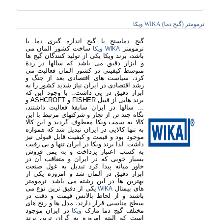
ترمومتر (گیج دما) WIKA ویکا
گیج دماسنج یا گیج اندازه گیری دما یا
ترمومتر
ساخت کشور آلمان می
WIKA
ویکا
باشد، برند ویکا یکی از تولید کنندگان گیج ها
و ابزار دقیق می باشد که سالها در ردۀ
متوسط کیفیتی در کشور آلمان فعالیت می
کرد، سیاست های اقتصادی بعد از جنگ و
رشد اقتصادی در ایران نیاز شدید کشور را به
ابزار دقیق در پی داشت.. با وجود این که
برند هایی از قبیل FISHER و ASHCROFT و
... سالها در ایران سابقۀ فعالیت داشتند،
نگاه چند تن از تجار و شرکتهای مرتبط با این
کالا به سمت ویکا معطوف گردید و این کالا
به تنها کالایی در ایران تبدیل شد که همواره
موجود بود و قیمت و کیفیت قابل قبولی نیز
داشت. لذا برند ویکا در ایران تنها و بی رقیب
به کسب اعتبار پرداخت و به یمن فروش
بسیار خوبی که در ایران و متعاقب آن در
خاور میانه پیدا کرد تبدیل به غول صنعت
ابزار دقیق در آلمان شد و امروزه یکی از
بهترین ها در این رشته می باشد. ترمومتر
های بیمتال
یکی از دقیق ترین نوع می
WIKA
باشند و از لحاظ بالانس قیمت و دقت در
سطح مناسبی قرار دارند، مدل ها و رنج های
مختلف گیج دما مارک
در ایران موجود
ویکا
است که البته امروزه به گران ترین برند