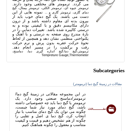
می گردد. ترمومتر های مختلفی وجود دارند.
ترمومتر جیوه ای، ترمومتر الکلی، ترمومتر بیمتال، گیج
نمونه هایی از این
دمای گازی، ترمومتر گازی و ...
دست می باشند. یک گیج دمای خوب باید از
بیرون بدنه ای مقاوم داشته باشد و از درون
دارای مکانیسم دقیق و با کیفیتی بوده و به
درستی کالیبره شده باشد. تغییرات دمایی را در
بازۀ مندرج روی صفحه به درستی و با آهنگ و
یکنواختی منظمی نشان دهد و همچنین از لحاظ
نحوۀ حرکت عقربه بدون پرش و نرم حرکت
رفت و برگشت را در مسیر انجام دهد.
ترمومتر،گیج دما،گیج اندازه گیری دما، دماسنج،
Tempreture Gauge,Thermometer
Subcategories
مقالات در زمینۀ گیج دما (ترمومتر)
در این مجموعه مقالاتی در زمینۀ گیج دما/
ترمومتر/دماسنج صنعتی وجود دارد. یک
ترمومتر یا گیج دما باید چه خصوصیاتی داشته
باشد، گیج دمای مورد نیاز شما چیست،
چگونه می توان یک گیج دمای مناسب با نیاز
انتخاب کرد، گیج دما ی اصل و تقلبی را
چگونه از هم تشخیص دهیم و قیمت و کیفیت
متناسب و معقول را چگونه هماهنگ کنیم.