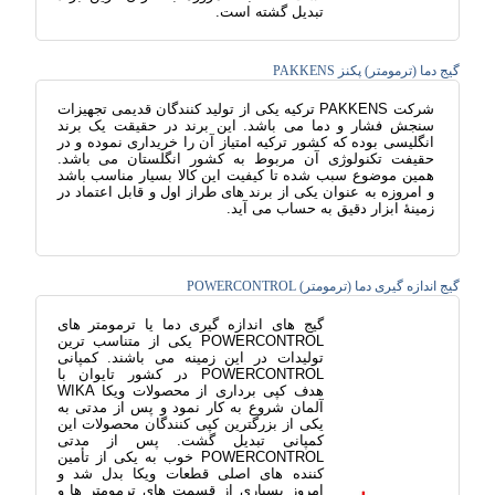
تبدیل گشته است.
گیج دما (ترمومتر) پکنز PAKKENS
شرکت PAKKENS ترکیه یکی از تولید کنندگان قدیمی تجهیزات
سنجش فشار و دما می باشد. این برند در حقیقت یک برند
انگلیسی بوده که کشور ترکیه امتیاز آن را خریداری نموده و در
حقیفت تکنولوژی آن مربوط به کشور انگلستان می باشد.
همین موضوع سبب شده تا کیفیت این کالا بسیار مناسب باشد
و امروزه به عنوان یکی از برند های طراز اول و قابل اعتماد در
زمینۀ ابزار دقیق به حساب می آید.
گیج اندازه گیری دما (ترمومتر) POWERCONTROL
گیج های اندازه گیری دما یا ترمومتر های
POWERCONTROL یکی از متناسب ترین
تولیدات در این زمینه می باشند. کمپانی
POWERCONTROL در کشور تایوان با
هدف کپی برداری از محصولات ویکا WIKA
آلمان شروع به کار نمود و پس از مدتی به
یکی از بزرگترین کپی کنندگان محصولات این
کمپانی تبدیل گشت. پس از مدتی
POWERCONTROL خوب به یکی از تأمین
کننده های اصلی قطعات ویکا بدل شد و
امروز بسیاری از قسمت های ترمومتر ها و