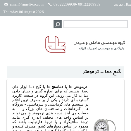
ال نمایید
09122209939 -09022209939
ameli@ameli-co.com
Thursday, 06 August 2026
گیج دما - ترمومتر
ترمومتر
ها یا
دماسنج
ها یا گیج دما ابزار های
دقیق هستند که برای اندازه گیری و نشان دادن
دما به کار می روند. این گروه در صنعت کاربرد
گسترده ای دارند و یکی از پر مصرف ترین اقلام
در سیستم های گرمایشی و سرمایشی - نیروگاه
ها - کارخانجات و ساختمان های بزرگ و ... به
حساب می آیند. درجه بندی ترمومتر ها می تواند
بر اساس واحد های مختلف اندازه گیری مانند
درجۀ سانتیگراد و یا درجۀ فارنهایت باشد که
معمولا بر اساس معیارهای کشور مصرف کننده و
یا کشور تولید کنندۀ گیج دما، درجه بندی و عرضه