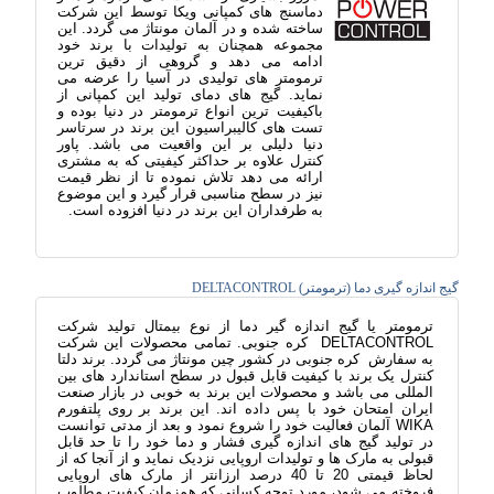
دماسنج های کمپانی ویکا توسط این شرکت
ساخته شده و در آلمان مونتاژ می گردد. این
مجموعه همچنان به تولیدات با برند خود
ادامه می دهد و گروهی از دقیق ترین
ترمومتر های تولیدی در آسیا را عرضه می
نماید. گیج های دمای تولید این کمپانی از
باکیفیت ترین انواع ترمومتر در دنیا بوده و
تست های کالیبراسیون این برند در سرتاسر
دنیا دلیلی بر این واقعیت می باشد. پاور
کنترل علاوه بر حداکثر کیفیتی که به مشتری
ارائه می دهد تلاش نموده تا از نظر قیمت
نیز در سطح مناسبی قرار گیرد و این موضوع
به طرفداران این برند در دنیا افزوده است.
گیج اندازه گیری دما (ترمومتر) DELTACONTROL
ترمومتر یا گیج اندازه گیر دما از نوع بیمتال تولید شرکت
DELTACONTROL کره جنوبی. تمامی محصولات این شرکت
به سفارش کره جنوبی در کشور چین مونتاژ می گردد. برند دلتا
کنترل یک برند با کیفیت قابل قبول در سطح استاندارد های بین
المللی می باشد و محصولات این برند به خوبی در بازار صنعت
ایران امتحان خود با پس داده اند. این برند بر روی پلتفورم
WIKA آلمان فعالیت خود را شروع نمود و بعد از مدتی توانست
در تولید گیج های اندازه گیری فشار و دما خود را تا حد قابل
قبولی به مارک ها و تولیدات اروپایی نزدیک نماید و از آنجا که از
لحاظ قیمتی 20 تا 40 درصد ارزانتر از مارک های اروپایی
فروخته می شود، مورد توجه کسانی که همزمان کیفیت مطلوب