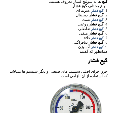
گیج
ها به سوئیچ فشار معروف هستند.
انواع مختلف
گیج فشار
:
1.
عقربه ای
گیج فشار
2.
گیج فشار
دیجیتال
3.
تست
گیج فشار
4.
گیج فشار
روغنی
5.
تفاضلی
گیج فشار
6.
گیج فشار
منفی
7.
خلاء
گیج فشار
8.
گیج فشار
دیافراگمی
9.
اکسیژن
گیج فشار
همانطور که گفتیم
گیج فشار
جزو اجزای اصلی سیستم های صنعتی و دیگر سیستم ها میباشد
که استفاده از آن الزامی است .