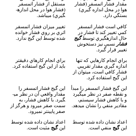
مقدار فشار اتمسفر (فشار
مستقل از فشار اتمسفر
هوا در محل اندازه گيري)
(فشار هوا در محل اندازه­
بستگي دارد
.
گيري) مي­باشد
.
کافي است فشار اتمسفر
تغيير ميزان فشار اتمسفر
کمي تغيير کند تا فشار در
اثري بر روي فشار خوانده
حال اندازه­گيري توسط
گيج
شده توسط اين گيج ندارد
.
فشار
نسبي نيز دستخوش
تغيير قرار گيرد
.
براي انجام کارهايي که تنها
براي انجام کارهاي دقيق­تر
اندازه­ گيري مقدار تقريبي
بايد از اين گيج استفاده کرد
.
فشار کافي است، مي­توان از
اين گيج استفاده کرد
.
اين گيج فشار اتمسفر را مبدأ
اين گيج فشار اتمسفر را
و نقطه صفر در نظر مي­گيرد
مقدار واقعي آن در نظر مي­
و با کاهش فشار سيستم،
گيرد. با کاهش فشار، به
مقادير منفي را نشان مي­دهد
.
سمت صفر مي­رود و هرگز از
صفر پايين­تر نمي­رود
.
اعداد نشان داده شده توسط
اعداد نشان داده شده توسط
اين
گيج
منفي است
.
اين
گيج
مثبت است
.