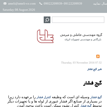
ال نمایید
09122209939 -09022209939
ameli@ameli-co.com
Saturday, 08 August 2026
Thursday, 03 November 2016 07:32
شیر گیج فشار
گیج فشار
وسیله ای است که وظیفه
را برعهده دارد زیرا
گیج فشار
کنترل فشار
در بسیاری از صنایع اگر فشار عبوری از لوله ها و یا تجهیزات دیگر
توسط
کنترل نشود ممکن است باعث بوجود آمدن
گیج فشار