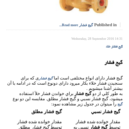
Published in
گیج فشار
Read more...
Wednesday, 28 September 2016 14:31
گیج فشار خلاء
گیج فشار
گیج فشار دارای انواع مختلفی است اما
ی که برای
گیج فشار
سنجیدن فشار خلاء بکار میرود دارای دونوع است که در ادامه با آن
بیشتر آشنا میشویم .
به طور کلي از دو
گیج فشار
براي خواندن فشار خلأ استفاده
ميشود، گيج فشار نسبي و گيج فشار مطلق. مقايسه اين دو نوع
را ميتوان در جدول زير مشاهده نمود:
گيج
گيج فشار نسبي
گيج فشار مطلق
مقدار خوانده شده فشار
مقدار خوانده شده فشار
توسط
گيج فشار
نسبي به
توسط
گيج فشار
مطلق