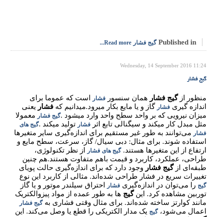
Published in
گیج فشار
Read more...
Wednesday, 14 September 2016 11:24
گیج فشار
منظور از
گیج فشار
همان سنسور
است که عموما برای
فشار
اندازه گیری
گاز و یا مایع بکار میرود.میدانیم که
فشار
یعنی
فشار
میزان نیرویی که بر واحد سطح واحد وارد میشود .
معمولا
گیج فشار
مثل مبدل کار میکند و سیگنالی تابع اثر
تولید میکند .
فشار
گیج های
می‌توانند به طور غیر مستقیم برای اندازه‌گیری سایر متغیرها
فشار
استفاده شوند. برای مثال: دبی سیال/ گاز، سرعت، سطح مایع و
ارتفاع از این متغیرها هستند.
از نظر تکنولوژی،
گیج های فشار
طراحی، عملکرد، کاربرد و قیمت باهم متفاوت هستند.هم چنین
طبقه‌ای از
گیج فشار
وجود دارد که برای اندازه‌گیری حالت پویای
تغییرات سریع در فشار طراحی شده‌اند. مثالی از کاربرد این نوع
را می‌توان در اندازه‌گیری
احتراق سیلندر موتور و یا گاز
گیج
فشار
توربین مشاهده کرد. این
گیج
ها به طور عمده از مواد پیزوالکتریک
مانند کوارتز ساخته شده‌اند. برای مثال وقتی فشاری به
گیج فشار
اعمال می‌شود،
یک مدار الکتریکی را قطع یا وصل می‌کند. این
گیج