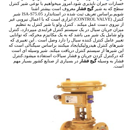
خسارات جبران ناپذیری شود.امروز میخواهیم با نوعی شیر کنترل
سطح که به شیر
گیج فشار
معروف است بیشتر اشنا
شویم.براساس تعریف ثبت شده در استاندارد ISA-S75.05 شیر
کنترل (CONTROL VALVE) ابزاری است که با اعمال نیرویی غیر
از نیروی دست عمل میکند . کنترل ولو یا شیر کنترل به تنظیم
میزان جریان سیال در یک سیستم کنترل فرایندی میپردازد، کنترل
ولو شامل یک شیر می باشد که به یک مکانیزم محرکه، که توانایی
تغییر عامل کنترل کننده سیال را دارد وصل است . این تغییری که
شیرهای کنترل هیدرولیکیایجاد میکنند براساس سیگنالی است که
این شیرها از سیستم کنترل دریافت میکند. شیر وسیله ای است
که درکنترل کردن جریان و فشار سیالات استفاده میشود.کنترل
فشار به وسیله
گیج فشار
در بسیاری از صنایع کشور بسیار مهم
است.