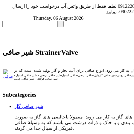
091222
لطفا فقط از طریق واتس آپ درخواست خود را ارسال
-09022
نمایید
Thursday, 06 August 2026
شیر صافی StrainerValve
ه کار می رود. انواع صافی برای آب، بخار و گاز تولید شده است که در
رصافی روغن-شیر صافی گازوئیل-صافی برنجی-صافی استیل-شیر صافی برنجی - شیر صافی استیل -
شیر صافی فولادی - شیر صافی چدنی
Subcategories
شیر صافی گاز
 های گاز به کار می روند. معمولا ناخالصی های گاز به صورت
آب بندی و یا خاک و ذرات درشت می باشند که به وسیلۀ صافی
فیزیکی از سیال جدا می گردند.