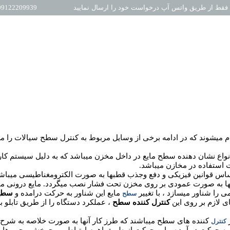
فقط از طریق واتس آپ درخواست خود را ارسال نمایید
9122209939 -09022209939
میشوند که در ادامه برخی از وسایل مربوط به کنترل سطح سیالات را مع
واع نشان دهنده سطح مایع در داخل مخزن میباشد که به دلیل سیستم کا
استفاده در مخازن میباشد.
اس قوانین فیزیکی و دفع وجذب قطبها به صورت الکترومغناطیسی میباشد
زلها به صورت عمودی بر روی مخزن تحت فشار نصب میگردد. مایع درونی م
 را شناور میسازد ، با تغییر
مایع این شناور به حرکت درامده و
سطح
سطح
لازم بر روی این
کنترل کننده سطح
، عملکرد دستگاه را از طریق تابلو ب
کننده های سطح میباشند که طرز کار آنها به صورت خلاصه به شرح 
کنترل