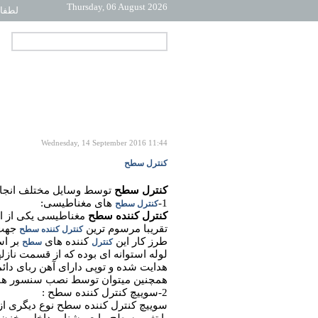
Thursday, 06 August 2026
لطفا 
Wednesday, 14 September 2016 11:44
کنترل سطح
کنترل سطح
توسط وسایل مختلف انجام 
1-
های مغناطیسی:
کنترل سطح
کنترل کننده سطح
مغناطیسی یکی از ان
تقریبا مرسوم ترین
جهت 
کنترل کننده سطح
طرز کار این
کننده های
بر اس
کنترل
سطح
لوله استوانه ای بوده که از قسمت نا
هدایت شده و توپی دارای آهن ربای دائمی
همچنین میتوان توسط نصب سنسور های 
2-سوییچ کنترل کننده سطح :
سوییچ کنترل کننده سطح نوع دیگری از