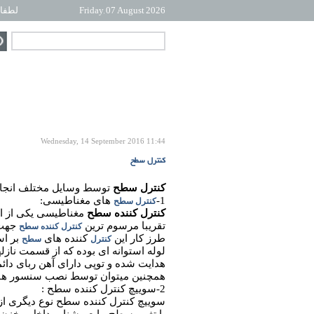
Friday, 07 August 2026
لطفا 
Wednesday, 14 September 2016 11:44
کنترل سطح
کنترل سطح
توسط وسایل مختلف انجام 
1-
های مغناطیسی:
کنترل سطح
کنترل کننده سطح
مغناطیسی یکی از ان
تقریبا مرسوم ترین
جهت 
کنترل کننده سطح
طرز کار این
کننده های
بر اس
کنترل
سطح
لوله استوانه ای بوده که از قسمت نا
هدایت شده و توپی دارای آهن ربای دائمی
همچنین میتوان توسط نصب سنسور های 
2-سوییچ کنترل کننده سطح :
سوییچ کنترل کننده سطح نوع دیگری از