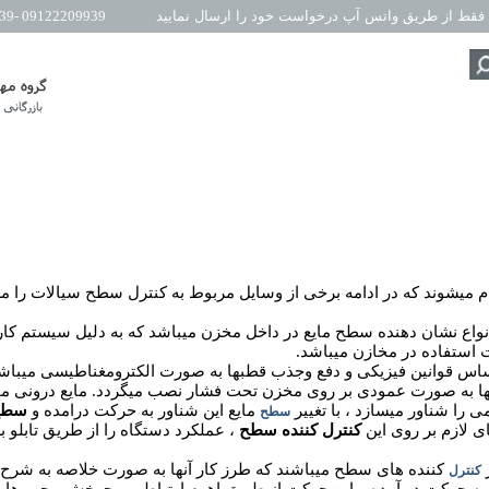
فقط از طریق واتس آپ درخواست خود را ارسال نمایید
09122209939 -09022209939
میشوند که در ادامه برخی از وسایل مربوط به کنترل سطح سیالات را مع
واع نشان دهنده سطح مایع در داخل مخزن میباشد که به دلیل سیستم کا
استفاده در مخازن میباشد.
اس قوانین فیزیکی و دفع وجذب قطبها به صورت الکترومغناطیسی میباشد
زلها به صورت عمودی بر روی مخزن تحت فشار نصب میگردد. مایع درونی م
 را شناور میسازد ، با تغییر
مایع این شناور به حرکت درامده و
سطح
سطح
لازم بر روی این
کنترل کننده سطح
، عملکرد دستگاه را از طریق تابلو ب
کننده های سطح میباشند که طرز کار آنها به صورت خلاصه به شرح 
کنترل